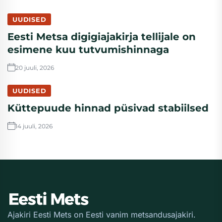
UUDISED
Eesti Metsa digigiajakirja tellijale on
esimene kuu tutvumishinnaga
20 juuli, 2026
UUDISED
Küttepuude hinnad püsivad stabiilsed
14 juuli, 2026
Ajakiri Eesti Mets on Eesti vanim metsandusajakiri.